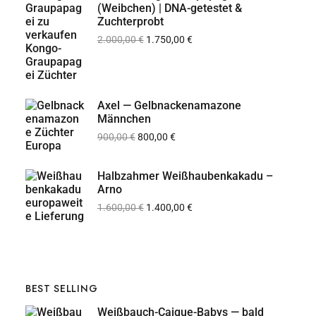
(Weibchen) | DNA-getestet &
Zuchterprobt
2.000,00
€
1.750,00
€
Axel — Gelbnackenamazone
Männchen
900,00
€
800,00
€
Halbzahmer Weißhaubenkakadu –
Arno
1.600,00
€
1.400,00
€
BEST SELLING
Weißbauch-Caique-Babys — bald