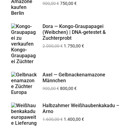
900,00
€
750,00
€
Dora — Kongo-Graupapagei
(Weibchen) | DNA-getestet &
Zuchterprobt
2.000,00
€
1.750,00
€
Axel — Gelbnackenamazone
Männchen
900,00
€
800,00
€
Halbzahmer Weißhaubenkakadu –
Arno
1.600,00
€
1.400,00
€