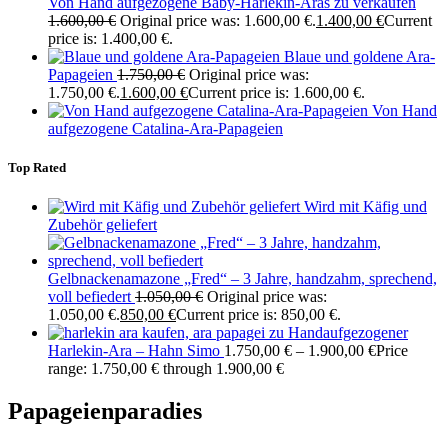
Von Hand aufgezogene Baby-Harlekin-Aras zu verkaufen
1.600,00
€
Original price was: 1.600,00 €.
1.400,00
€
Current
price is: 1.400,00 €.
Blaue und goldene Ara-
Papageien
1.750,00
€
Original price was:
1.750,00 €.
1.600,00
€
Current price is: 1.600,00 €.
Von Hand
aufgezogene Catalina-Ara-Papageien
Top Rated
Wird mit Käfig und
Zubehör geliefert
Gelbnackenamazone „Fred“ – 3 Jahre, handzahm, sprechend,
voll befiedert
1.050,00
€
Original price was:
1.050,00 €.
850,00
€
Current price is: 850,00 €.
Handaufgezogener
Harlekin-Ara – Hahn Simo
1.750,00
€
–
1.900,00
€
Price
range: 1.750,00 € through 1.900,00 €
Papageienparadies