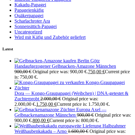
Kakadu-Papagei
Papageienkäfig
Quäkerpapagei
Scharlachroter Ara
Sonnensittich-Papagei
Uncategorized
Wird mit Käfig und Zubehör geliefert
Latest
Götz
Handaufgezogener Gelbnacken-Amazone Männchen
900,00
€
Original price was: 900,00 €.
750,00
€
Current price
is: 750,00 €.
Dora — Kongo-Graupapagei (Weibchen) | DNA-getestet &
Zuchterprobt
2.000,00
€
Original price was:
2.000,00 €.
1.750,00
€
Current price is: 1.750,00 €.
Axel —
Gelbnackenamazone Männchen
900,00
€
Original price was:
900,00 €.
800,00
€
Current price is: 800,00 €.
Halbzahmer
Weißhaubenkakadu – Arno
1.600,00
€
Original price was: