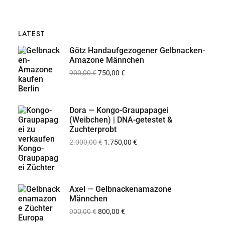
LATEST
Götz Handaufgezogener Gelbnacken-
Amazone Männchen
900,00
€
750,00
€
Dora — Kongo-Graupapagei
(Weibchen) | DNA-getestet &
Zuchterprobt
2.000,00
€
1.750,00
€
Axel — Gelbnackenamazone
Männchen
900,00
€
800,00
€