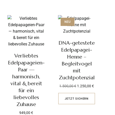
NEU
DNA-getestete
Edelpapagei-
Verliebtes
Henne –
Edelpapageien-
Begleitvogel
Paar —
mit
harmonisch,
Zuchtpotenzial
vital & bereit
1.500,00
€
1.250,00
€
für ein
liebevolles
JETZT SICHERN
Zuhause
949,00
€