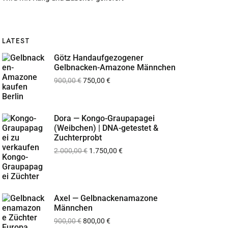
LATEST
Götz Handaufgezogener
Gelbnacken-Amazone Männchen
900,00
€
750,00
€
Dora — Kongo-Graupapagei
(Weibchen) | DNA-getestet &
Zuchterprobt
2.000,00
€
1.750,00
€
Axel — Gelbnackenamazone
Männchen
900,00
€
800,00
€