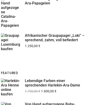
Ara-Papageien
Afrikanischer Graupapagei „Loki“ –
sprechend, zahm, voll befiedert
1.250,00
€
FEATURED
Lebendige Farben einer
sprechenden Harlekin-Ara-Dame
1.750,00
€
1.600,00
€
Von Hand aufgezogene Baby-