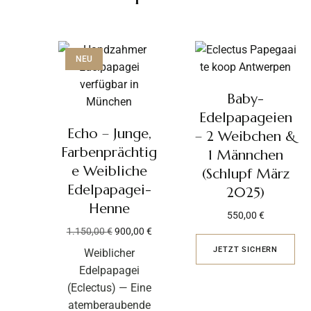
NEU
Baby-
Edelpapageien
Echo – Junge,
– 2 Weibchen &
Farbenprächtig
1 Männchen
e Weibliche
(Schlupf März
Edelpapagei-
2025)
Henne
550,00
€
1.150,00
€
900,00
€
JETZT SICHERN
Weiblicher
Edelpapagei
(Eclectus) — Eine
atemberaubende