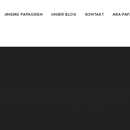
UNSERE PAPAGEIEN
UNSER BLOG
KONTAKT
ARA-PAP
HOME
/
ECLECTUS-PAPAGEIEN
/ ECLECTUS-PAPAGEIEN
Unsere Papageie