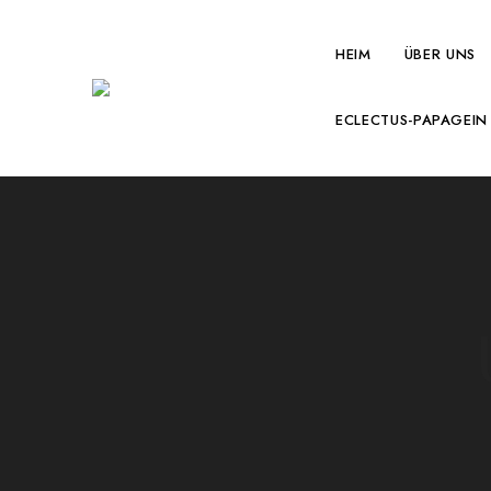
HEIM
ÜBER UNS
Papageienparadies
Heimat
exotischer
ECLECTUS-PAPAGEIN
Federn,
Herz
des
wahren
Paradieses