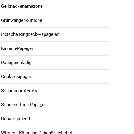
Gelbnackenamazone
Grünwangen-Sittiche
Indische Ringneck-Papageien
Kakadu-Papagei
Papageienkäfig
Quäkerpapagei
Scharlachroter Ara
Sonnensittich-Papagei
Uncategorized
Wird mit Käfig und Zubehör geliefert