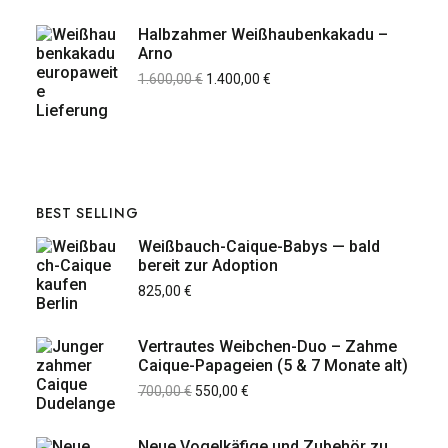
Halbzahmer Weißhaubenkakadu –
Arno
1.600,00
€
1.400,00
€
BEST SELLING
Weißbauch-Caique-Babys — bald
bereit zur Adoption
825,00
€
Vertrautes Weibchen-Duo – Zahme
Caique-Papageien (5 & 7 Monate alt)
700,00
€
550,00
€
Neue Vogelkäfige und Zubehör zu