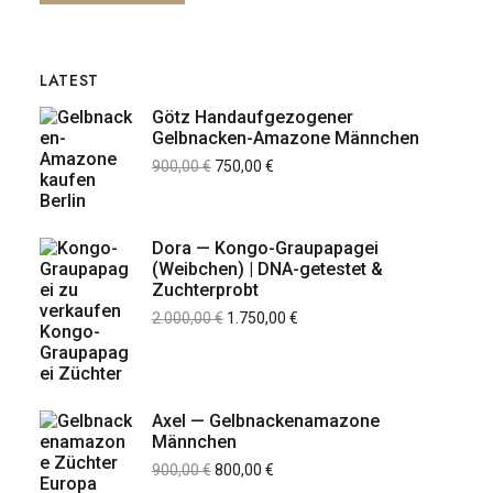
LATEST
Götz Handaufgezogener
Gelbnacken-Amazone Männchen
900,00
€
750,00
€
Dora — Kongo-Graupapagei
(Weibchen) | DNA-getestet &
Zuchterprobt
2.000,00
€
1.750,00
€
Axel — Gelbnackenamazone
Männchen
900,00
€
800,00
€