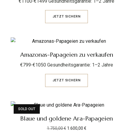
€1100-€1499 Gesundheitsgarantie: 1–2 Jahre
JETZT SICHERN
Amazonas-Papageien zu verkaufen
€799-€1050 Gesundheitsgarantie: 1–2 Jahre
JETZT SICHERN
SOLD OUT
Blaue und goldene Ara-Papageien
NEU
1.750,00
€
1.600,00
€