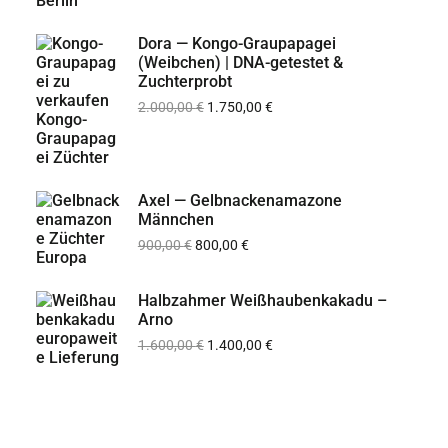
Dora — Kongo-Graupapagei
(Weibchen) | DNA-getestet &
Zuchterprobt
2.000,00
€
1.750,00
€
Axel — Gelbnackenamazone
Männchen
900,00
€
800,00
€
Halbzahmer Weißhaubenkakadu –
Arno
1.600,00
€
1.400,00
€