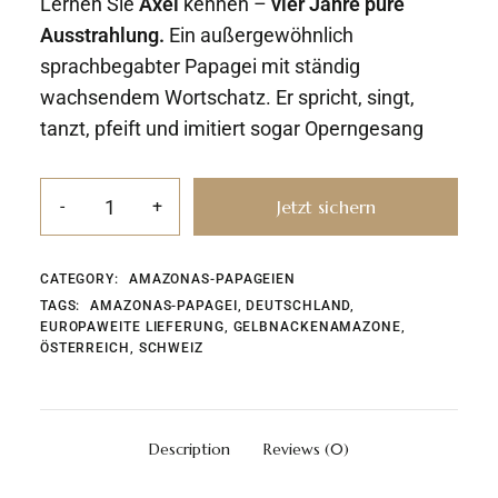
Lernen Sie
Axel
kennen –
vier Jahre pure
Ausstrahlung.
Ein außergewöhnlich
sprachbegabter Papagei mit ständig
wachsendem Wortschatz. Er spricht, singt,
tanzt, pfeift und imitiert sogar Operngesang
Jetzt sichern
CATEGORY:
AMAZONAS-PAPAGEIEN
TAGS:
AMAZONAS-PAPAGEI
,
DEUTSCHLAND
,
EUROPAWEITE LIEFERUNG
,
GELBNACKENAMAZONE
,
ÖSTERREICH
,
SCHWEIZ
Description
Reviews (0)