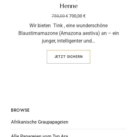
Henne
750,00
€
700,00
€
Wir bieten Tink , eine wunderschöne
Blaustirnamazone (Amazona aestiva) an – ein
junger, intelligenter und…
JETZT SICHERN
BROWSE
Afrikanische Graupapageien
Alle Papageien vom Typ Ara