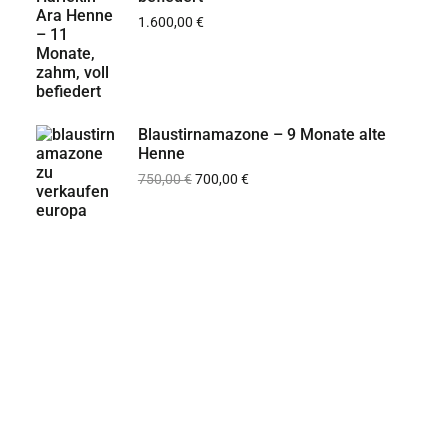
1.600,00
€
Blaustirnamazone – 9 Monate alte
Henne
750,00
€
700,00
€
Papageienparadies
Afrikanische Graupapageien online in Belgien
kaufen