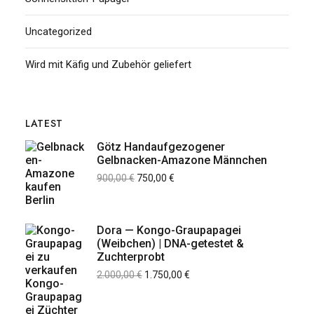
Uncategorized
Wird mit Käfig und Zubehör geliefert
LATEST
Götz Handaufgezogener
Gelbnacken-Amazone Männchen
900,00
€
750,00
€
Dora — Kongo-Graupapagei
(Weibchen) | DNA-getestet &
Zuchterprobt
2.000,00
€
1.750,00
€