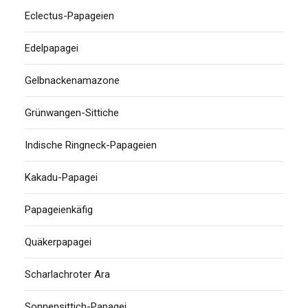
Eclectus-Papageien
Edelpapagei
Gelbnackenamazone
Grünwangen-Sittiche
Indische Ringneck-Papageien
Kakadu-Papagei
Papageienkäfig
Quäkerpapagei
Scharlachroter Ara
Sonnensittich-Papagei