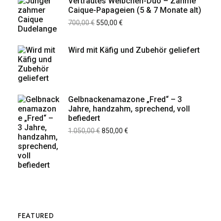
Vertrautes Weibchen-Duo – Zahme
Caique-Papageien (5 & 7 Monate alt)
700,00
€
550,00
€
Wird mit Käfig und Zubehör geliefert
Gelbnackenamazone „Fred“ – 3
Jahre, handzahm, sprechend, voll
befiedert
1.050,00
€
850,00
€
FEATURED